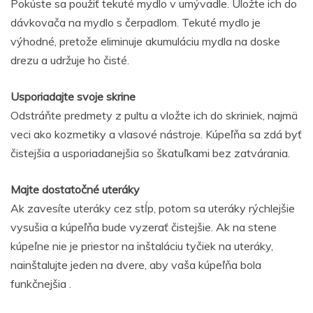
Pokúste sa použiť tekuté mydlo v umývadle. Uložte ich do
dávkovača na mydlo s čerpadlom. Tekuté mydlo je
výhodné, pretože eliminuje akumuláciu mydla na doske
drezu a udržuje ho čisté.
Usporiadajte svoje skrine
Odstráňte predmety z pultu a vložte ich do skriniek, najmä
veci ako kozmetiky a vlasové nástroje. Kúpeľňa sa zdá byť
čistejšia a usporiadanejšia so škatuľkami bez zatvárania.
Majte dostatočné uteráky
Ak zavesíte uteráky cez stĺp, potom sa uteráky rýchlejšie
vysušia a kúpeľňa bude vyzerať čistejšie. Ak na stene
kúpeľne nie je priestor na inštaláciu tyčiek na uteráky,
nainštalujte jeden na dvere, aby vaša kúpeľňa bola
funkčnejšia .