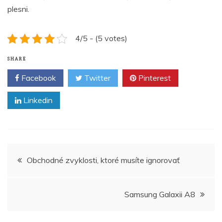
plesni.
4/5 - (5 votes)
SHARE
Facebook
Twitter
Pinterest
Linkedin
Navigace
Obchodné zvyklosti, ktoré musíte ignorovať
pro
Samsung Galaxii A8
příspěvek