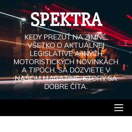
Skip
to
SPEKTRA
content
KEDY PREZUŤ NA ZIMNÉ,
VŠETKO O AKTUÁLNEJ
LEGISLATÍVE A INÝCH
MOTORISTICKÝCH NOVINKÁCH
A TIPOCH, SA DOZVIETE V
NAŠOM MAGAZÍNE, KTORÝ SA
DOBRE ČÍTA.