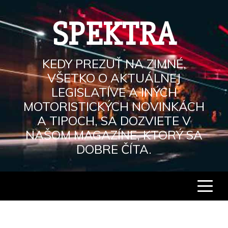
Skip
to
SPEKTRA
content
KEDY PREZUŤ NA ZIMNÉ,
VŠETKO O AKTUÁLNEJ
LEGISLATÍVE A INÝCH
MOTORISTICKÝCH NOVINKÁCH
A TIPOCH, SA DOZVIETE V
NAŠOM MAGAZÍNE, KTORÝ SA
DOBRE ČÍTA.