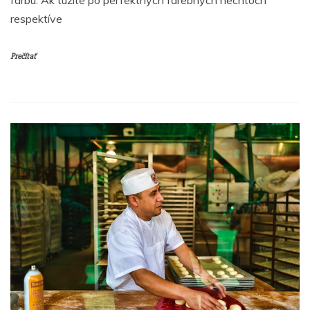
farbu. Ak túžite po perfektných farebných nechtoch
respektíve
Prečítať