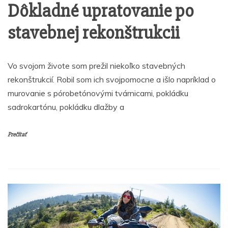
Dôkladné upratovanie po
stavebnej rekonštrukcii
Vo svojom živote som prežil niekoľko stavebných
rekonštrukcií. Robil som ich svojpomocne a išlo napríklad o
murovanie s pórobetónovými tvárnicami, pokládku
sadrokartónu, pokládku dlažby a
Prečítať