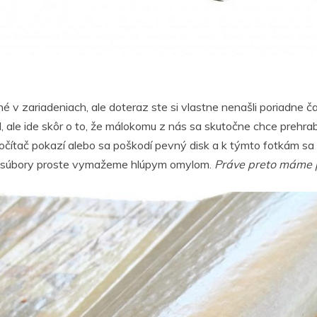
é v zariadeniach, ale doteraz ste si vlastne nenašli poriadne ča
el, ale ide skôr o to, že málokomu z nás sa skutočne chce preh
očítač pokazí alebo sa poškodí pevný disk a k týmto fotkám sa
tie súbory proste vymažeme hlúpym omylom.
Práve preto máme 