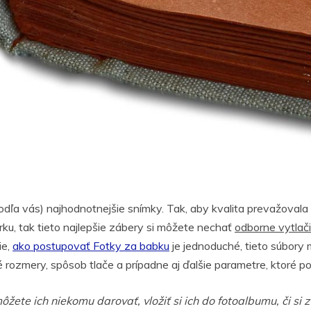
podľa vás) najhodnotnejšie snímky. Tak, aby kvalita prevažovala
erku, tak tieto najlepšie zábery si môžete nechať
odborne vytlači
ie,
ako postupovať Fotky za babku
je jednoduché, tieto súbory 
 rozmery, spôsob tlače a prípadne aj ďalšie parametre, ktoré po
ete ich niekomu darovať, vložiť si ich do fotoalbumu, či si z