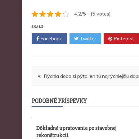
4.2/5 - (5 votes)
SHARE
Facebook
Twitter
Pinterest
Navigace
Rýchla doba si pýta len tú najrýchlejšiu dop
pro
PODOBNÉ PRÍSPEVKY
příspěvek
Dôkladné upratovanie po stavebnej
rekonštrukcii