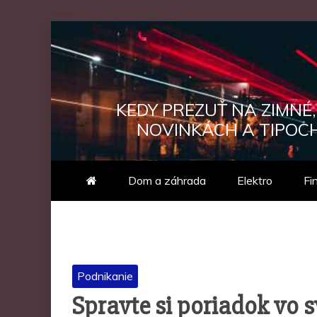
Skip
to
content
KEDY PREZUŤ NA ZIMNÉ
NOVINKÁCH A TIPOCH
Dom a záhrada
Elektro
Fi
Podnikanie
Spravte si poriadok vo s