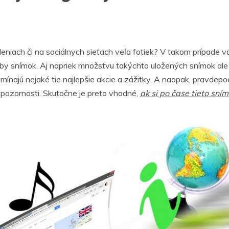
eniach či na sociálnych sieťach veľa fotiek? V takom prípade vá
by snímok. Aj napriek množstvu takýchto uložených snímok ale m
pomínajú nejaké tie najlepšie akcie a zážitky. A naopak, pravde
j pozornosti. Skutočne je preto vhodné,
ak si po čase tieto sním