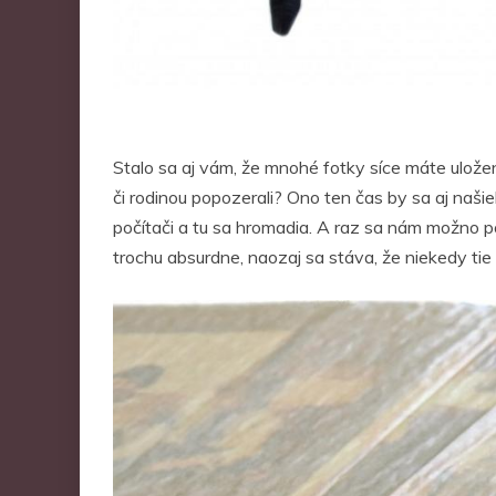
Stalo sa aj vám, že mnohé fotky síce máte uložen
či rodinou popozerali? Ono ten čas by sa aj naši
počítači a tu sa hromadia. A raz sa nám možno p
trochu absurdne, naozaj sa stáva, že niekedy 