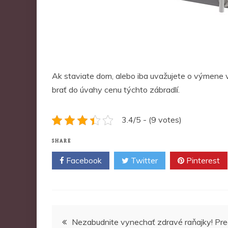
Ak staviate dom, alebo iba uvažujete o výmene 
brať do úvahy cenu týchto zábradlí.
3.4/5 - (9 votes)
SHARE
Facebook
Twitter
Pinterest
Navigace
Nezabudnite vynechať zdravé raňajky! Pr