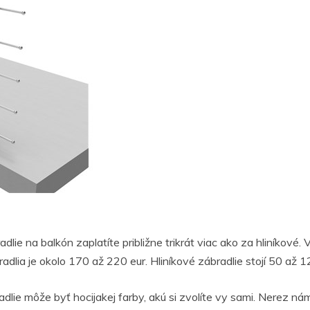
ie na balkón zaplatíte približne trikrát viac ako za hliníkové. V
lia je okolo 170 až 220 eur. Hliníkové zábradlie stojí 50 až 1
adlie môže byť hocijakej farby, akú si zvolíte vy sami. Nerez nám