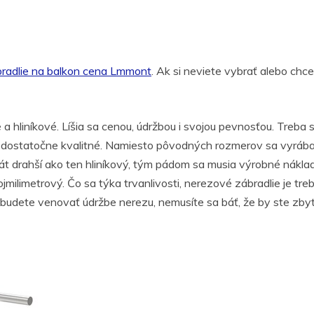
radlie na balkon cena Lmmont
. Ak si neviete vybrať alebo ch
a hliníkové. Líšia sa cenou, údržbou i svojou pevnosťou. Treba 
 dostatočne kvalitné. Namiesto pôvodných rozmerov sa vyrábajú
ikrát drahší ako ten hliníkový, tým pádom sa musia výrobné nákla
 trojmilimetrový. Čo sa týka trvanlivosti, nerezové zábradlie je tr
budete venovať údržbe nerezu, nemusíte sa báť, že by ste zbyt