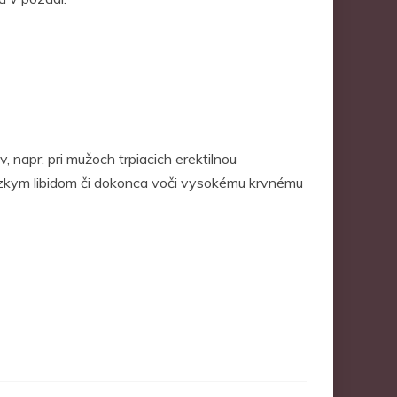
, napr. pri mužoch trpiacich erektilnou
 nízkym libidom či dokonca voči vysokému krvnému