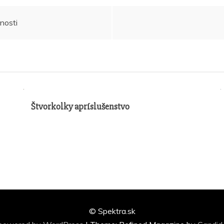
nosti
Štvorkolky apríslušenstvo
© Spektra.sk