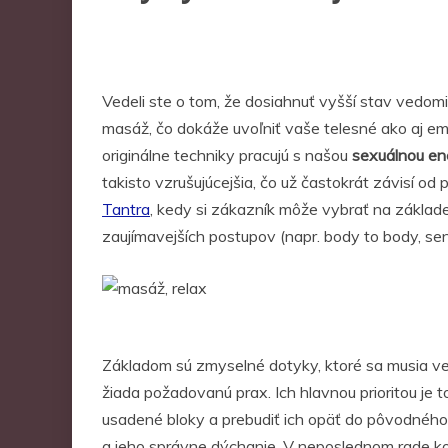
Vedeli ste o tom, že dosiahnuť vyšší stav vedom
masáž, čo dokáže uvoľniť vaše telesné ako aj em
originálne techniky pracujú s našou
sexuálnou en
takisto vzrušujúcejšia, čo už častokrát závisí o
Tantra
, kedy si zákazník môže vybrať na základe
zaujímavejších postupov (napr. body to body, sens
Základom sú zmyselné dotyky, ktoré sa musia venov
žiada požadovanú prax. Ich hlavnou prioritou je t
usadené bloky a prebudiť ich opäť do pôvodného s
a jeho správne dýchanie. V neposlednom rade kom