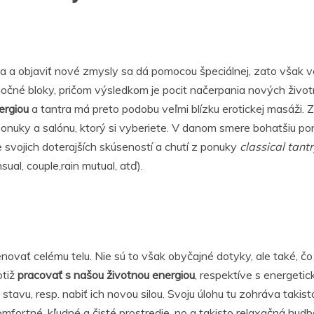
ia a objaviť nové zmysly sa dá pomocou špeciálnej, zato však v
očné bloky, pričom výsledkom je pocit načerpania nových životn
ergiou
a tantra má preto podobu veľmi blízku erotickej masáži. Z
d ponuky a salónu, ktorý si vyberiete. V danom smere bohatšiu p
 svojich doterajších skúseností a chutí z ponuky
classical tantr
ual, couple,rain mutual, atď).
ať celému telu. Nie sú to však obyčajné dotyky, ale také, čo maj
otiž
pracovať s našou životnou energiou
, respektíve s energetic
tavu, resp. nabiť ich novou silou. Svoju úlohu tu zohráva takis
fortné, kľudné a čisté prostredie, no a takisto relaxačná hudb