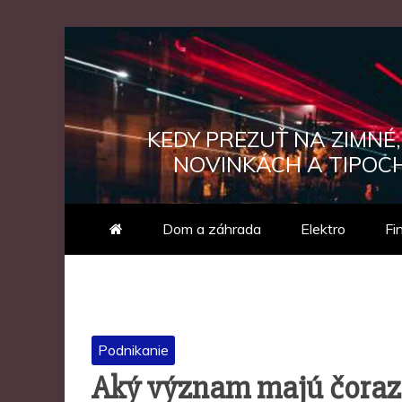
Skip
to
content
KEDY PREZUŤ NA ZIMNÉ
NOVINKÁCH A TIPOCH
Dom a záhrada
Elektro
Fi
Podnikanie
Aký význam majú čoraz 