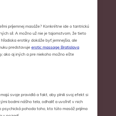
eľmi príjemnej masáže? Konkrétne ide o tantrickú
ých síl. A možno už nie je tajomstvom, že tieto
 hľadiska erotiky dokáže byť jemnejšia, ale
onuku predstavuje
erotic massage Bratislava
y
, ako aj iných a pre niekoho možno ešte
ú svoje pravidlá a fakt, aby plnili svoj efekt si
kými bodmi nášho tela, odhaliť a uvoľniť v nich
to psychická pohoda toho, kto túto masáž prijíma
a v pozadí.