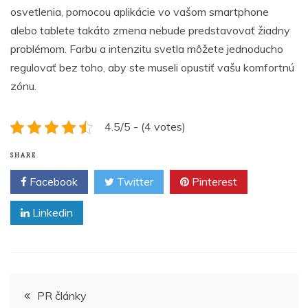
osvetlenia, pomocou aplikácie vo vašom smartphone
alebo tablete takáto zmena nebude predstavovať žiadny
problémom. Farbu a intenzitu svetla môžete jednoducho
regulovať bez toho, aby ste museli opustiť vašu komfortnú
zónu.
4.5/5 - (4 votes)
SHARE
Facebook
Twitter
Pinterest
Linkedin
Navigace
PR články