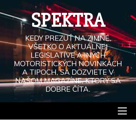
Skip
to
SPEKTRA
content
KEDY PREZUŤ NA ZIMNÉ,
VŠETKO O AKTUÁLNEJ
LEGISLATÍVE A INÝCH
MOTORISTICKÝCH NOVINKÁCH
A TIPOCH, SA DOZVIETE V
NAŠOM MAGAZÍNE, KTORÝ SA
DOBRE ČÍTA.