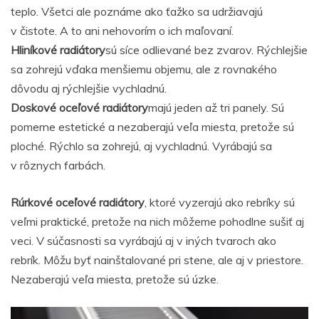
teplo. Všetci ale poznáme ako ťažko sa udržiavajú
v čistote. A to ani nehovorím o ich maľovaní.
Hliníkové radiátory
sú síce odlievané bez zvarov. Rýchlejšie
sa zohrejú vďaka menšiemu objemu, ale z rovnakého
dôvodu aj rýchlejšie vychladnú.
Doskové oceľové radiátory
majú jeden až tri panely. Sú
pomerne estetické a nezaberajú veľa miesta, pretože sú
ploché. Rýchlo sa zohrejú, aj vychladnú. Vyrábajú sa
v rôznych farbách.
Rúrkové oceľové radiátory
, ktoré vyzerajú ako rebríky sú
veľmi praktické, pretože na nich môžeme pohodlne sušiť aj
veci. V súčasnosti sa vyrábajú aj v iných tvaroch ako
rebrík. Môžu byť nainštalované pri stene, ale aj v priestore.
Nezaberajú veľa miesta, pretože sú úzke.