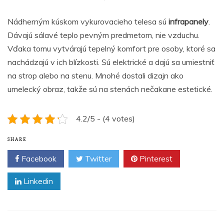
Nádherným kúskom vykurovacieho telesa sú
infrapanely
.
Dávajú sálavé teplo pevným predmetom, nie vzduchu.
Vďaka tomu vytvárajú tepelný komfort pre osoby, ktoré sa
nachádzajú v ich blízkosti. Sú elektrické a dajú sa umiestniť
na strop alebo na stenu. Mnohé dostali dizajn ako
umelecký obraz, takže sú na stenách nečakane estetické.
4.2/5 - (4 votes)
SHARE
Facebook
Twitter
Pinterest
Linkedin