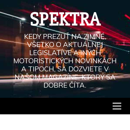
Skip
to
SPEKTRA
content
KEDY PREZUŤ NA ZIMNÉ,
VŠETKO O AKTUÁLNEJ
LEGISLATÍVE A INÝCH
MOTORISTICKÝCH NOVINKÁCH
A TIPOCH, SA DOZVIETE V
NAŠOM MAGAZÍNE, KTORÝ SA
DOBRE ČÍTA.